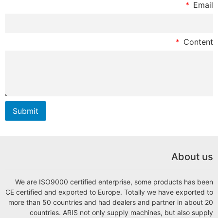
Su
We
CE ce
more