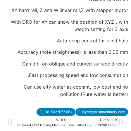
X
W
DD703.