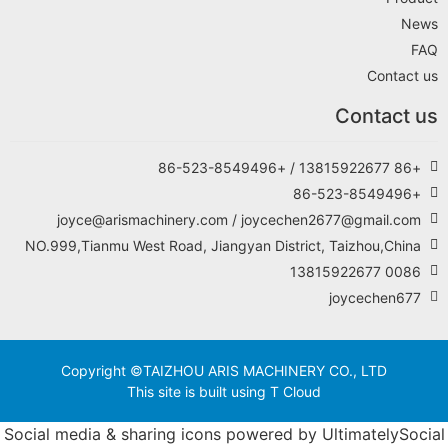
NO.
Socia