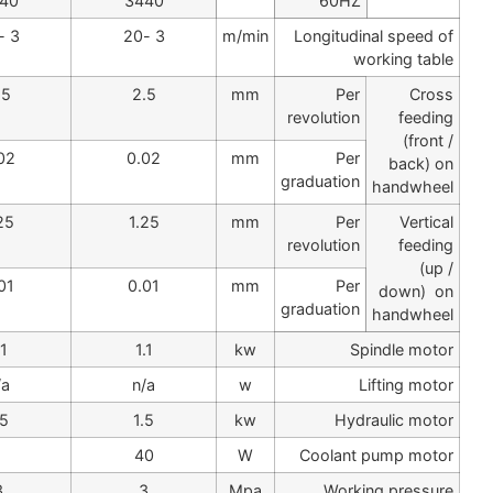
1680
1680
1680
7-25
3-20
3-20
2.5
2.5
2.5
0.02
0.02
0.02
1.25
1.25
1.25
0.01
0.01
0.01
4
4
4
180
120
120
2.2
2.2
2.2
125
40
4
4
4