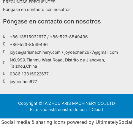
PREGUNTAS FRECUENTES
Póngase en contacto con nosotros
Póngase en contacto con nosotros
+86 13815922677 / +86-523-8549496
+86-523-8549496
joyce@arismachinery.com / joycechen2677@gmail.com
NO.999,Tianmu West Road, Distrito de Jiangyan,
Taizhou,China
0086 13815922677
joycechen677
Copyright ©TAIZHOU ARIS MACHINERY CO., LTD
Este sitio está construido con T Cloud
Social media & sharing icons powered by
UltimatelySocial