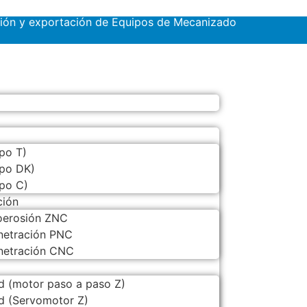
ción y exportación de Equipos de Mecanizado
po T)
ipo DK)
ipo C)
ción
roerosión ZNC
enetración PNC
enetración CNC
d (motor paso a paso Z)
d (Servomotor Z)