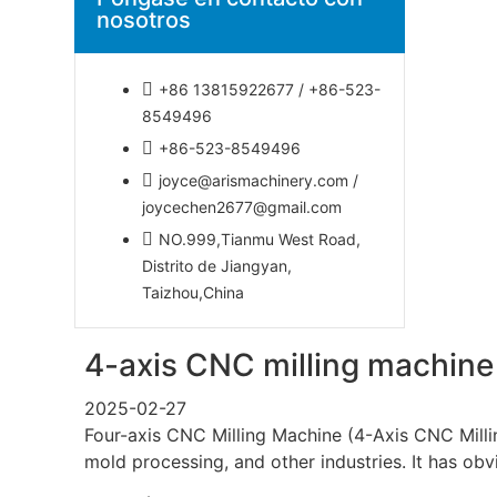
nosotros
+86 13815922677 / +86-523-
8549496
+86-523-8549496
joyce@arismachinery.com /
joycechen2677@gmail.com
NO.999,Tianmu West Road,
Distrito de Jiangyan,
Taizhou,China
4-axis CNC milling machin
2025-02-27
Four-axis CNC Milling Machine (4-Axis CNC Milli
mold processing, and other industries. It has ob