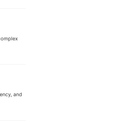
 complex
iency, and