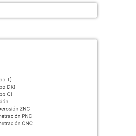
po T)
ipo DK)
ipo C)
ción
roerosión ZNC
enetración PNC
enetración CNC