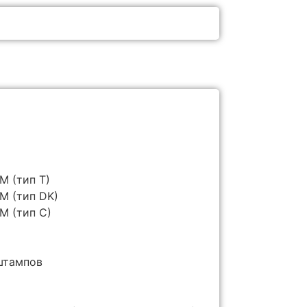
M (тип T)
M (тип DK)
M (тип C)
штампов