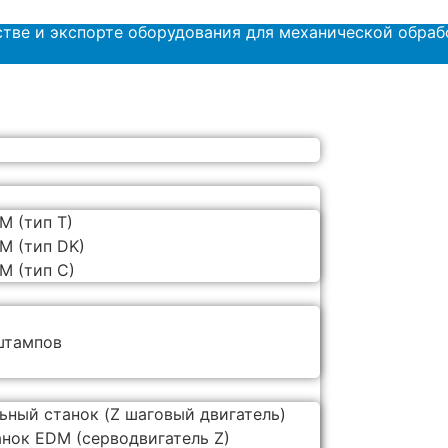
стве и экспорте оборудования для механической обраб
M (тип T)
M (тип DK)
M (тип C)
штампов
ный станок (Z шаговый двигатель)
нок EDM (серводвигатель Z)