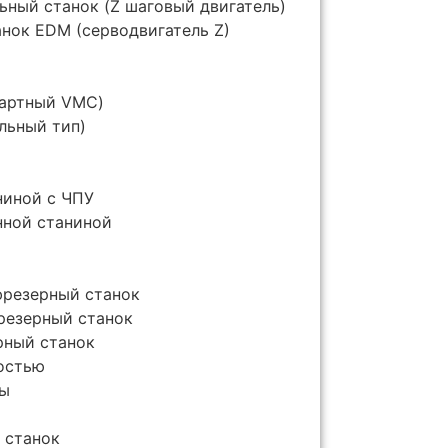
ный станок (Z шаговый двигатель)
нок EDM (серводвигатель Z)
M
дартный VMC)
льный тип)
ниной с ЧПУ
нной станиной
фрезерный станок
резерный станок
рный станок
остью
бы
 станок