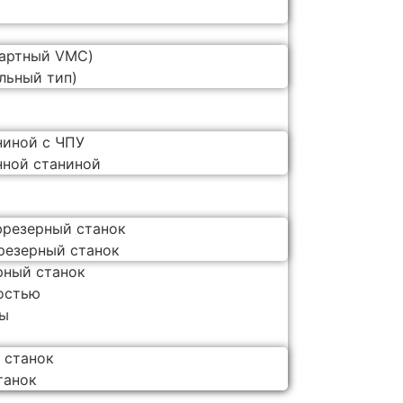
M
дартный VMC)
льный тип)
ниной с ЧПУ
нной станиной
фрезерный станок
резерный станок
рный станок
остью
бы
 станок
танок