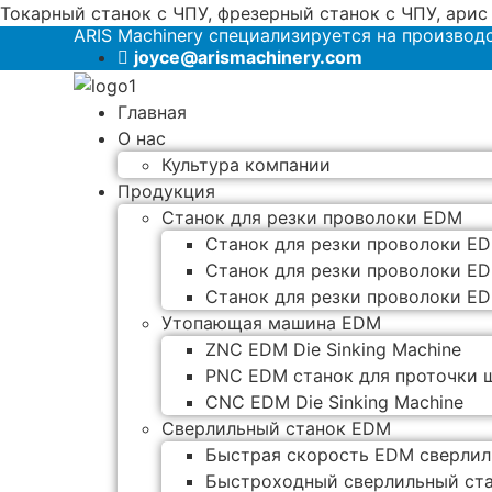
Токарный станок с ЧПУ, фрезерный станок с ЧПУ, арис
ARIS Machinery специализируется на производ
joyce@arismachinery.com
Главная
О нас
Культура компании
Продукция
Станок для резки проволоки EDM
Станок для резки проволоки ED
Станок для резки проволоки ED
Станок для резки проволоки ED
Утопающая машина EDM
ZNC EDM Die Sinking Machine
PNC EDM станок для проточки 
CNC EDM Die Sinking Machine
Сверлильный станок EDM
Быстрая скорость EDM сверлиль
Быстроходный сверлильный ста