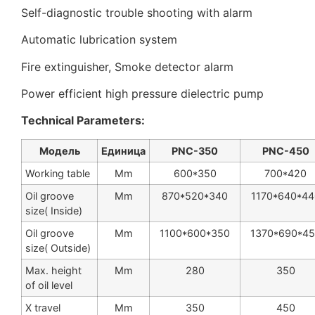
Self-diagnostic trouble shooting with alarm
Automatic lubrication system
Fire extinguisher, Smoke detector alarm
Power efficient high pressure dielectric pump
Technical Parameters:
Модель
Единица
PNC-350
PNC-450
Working table
Mm
600*350
700*420
Oil groove
Mm
870*520*340
1170*640*44
size( Inside)
Oil groove
Mm
1100*600*350
1370*690*4
size( Outside)
Max. height
Mm
280
350
of oil level
X travel
Mm
350
450