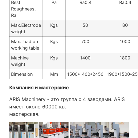
Best
Ра
Ra0.4
Ra0.4
Roughness,
Ra
Max.Electrode
Kgs
50
80
weight
Max. load on
Kgs
700
1000
working table
Machine
Kgs
1400
1800
weight
Dimension
Mm
1500*1400*2450
1900*1500*2
Компания и мастерские
ARIS Machinery - это группа с 4 заводами. ARIS
имеет около 60000 кв.
мастерская.