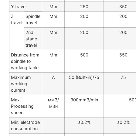
Y travel
Mm
250
350
Z
Spindle
Mm
200
200
travel
travel
2nd
Mm
200
200
stage
travel
Distance from
Mm
500
550
spindle to
working table
Maximum
A
50 (Built-in)/75
75
working
current
Max.
мм3/
300mm3/min
50
Processing
мин
speed
Min. electrode
≤0.2%
≤0.2%
consumption