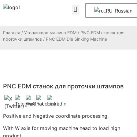
ЧАСТО ЗАДАВАЕМЫЕ ВОПРОСЫ
Свяжитесь с нами
Russian
Главная
/
Утопающая машина EDM
/
PNC EDM станок для
проточки штампов
/ PNC EDM Die Sinking Machine
PNC EDM станок для проточки штампов
Positive and Negative coordinate processing.
With W axis for moving machine head to load high
product