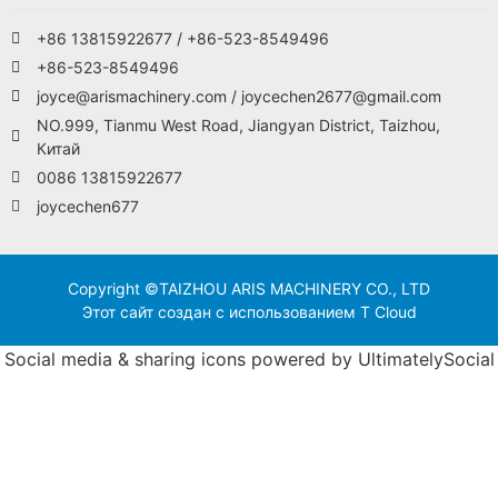
+86 13815922677 / +86-523-8549496
+86-523-8549496
joyce@arismachinery.com / joycechen2677@gmail.com
NO.999, Tianmu West Road, Jiangyan District, Taizhou,
Китай
0086 13815922677
joycechen677
Copyright ©TAIZHOU ARIS MACHINERY CO., LTD
Этот сайт создан с использованием T Cloud
Social media & sharing icons powered by
UltimatelySocial