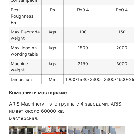
consumption
Best
Ра
Ra0.4
Ra0.4
Roughness,
Ra
Max.Electrode
Kgs
100
150
weight
Max. load on
Kgs
1500
2000
working table
Machine
Kgs
2150
3000
weight
Dimension
Mm
1900*1560*2300
2300*1900*2
Компания и мастерские
ARIS Machinery - это группа с 4 заводами. ARIS
имеет около 60000 кв.
мастерская.