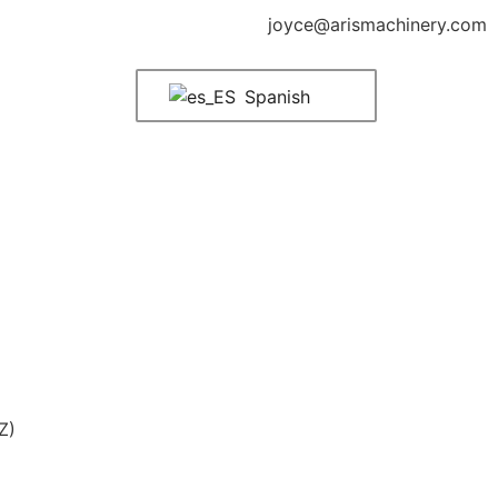
joyce@arismachinery.com
Spanish
Z)