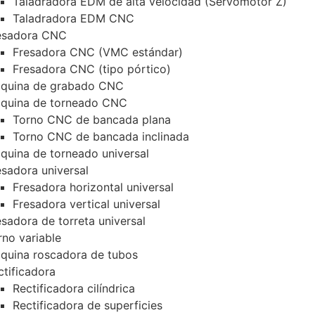
Taladradora EDM de alta velocidad (Servomotor Z)
Taladradora EDM CNC
esadora CNC
Fresadora CNC (VMC estándar)
Fresadora CNC (tipo pórtico)
quina de grabado CNC
quina de torneado CNC
Torno CNC de bancada plana
Torno CNC de bancada inclinada
quina de torneado universal
esadora universal
Fresadora horizontal universal
Fresadora vertical universal
esadora de torreta universal
rno variable
quina roscadora de tubos
ctificadora
Rectificadora cilíndrica
Rectificadora de superficies