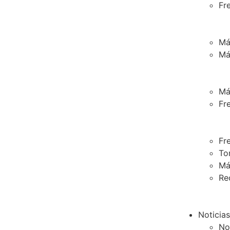
Fr
Má
Má
Má
Fr
Fr
To
Má
Re
Noticias
No