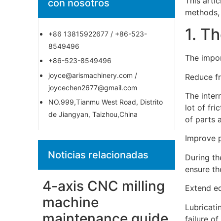
This arti
con nosotros
methods, 
1. T
+86 13815922677 / +86-523-
8549496
The impor
+86-523-8549496
joyce@arismachinery.com /
Reduce fr
joycechen2677@gmail.com
The inter
NO.999,Tianmu West Road, Distrito
lot of fri
de Jiangyan, Taizhou,China
of parts 
Improve 
Noticias relacionadas
During th
ensure th
4-axis CNC milling
Extend eq
machine
Lubricati
maintenance guide
failure o