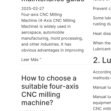
2025-02-27
Prevent c
Four-axis CNC Milling
Some lubr
Machine (4-Axis CNC Milling
rusting d
Machine) is widely used in
aerospace, automobile
Heat diss
manufacturing, mold processing,
When the 
and other industries. It has
Lubricant
obvious advantages in improving
2. L
Leer Más "
According
How to choose a
methods i
suitable four-axis
Manual lu
CNC milling
Manual lu
machine?
equipment
CNC milli