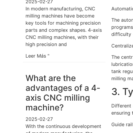
2025-02-27
Automatic
In modern manufacturing, CNC
milling machines have become
The autom
key tools for machining precision
programs 
parts and complex shapes. 4-axis
difficult
CNC milling machines, with their
high precision and
Centraliz
Leer Más "
The centr
lubricati
tank regu
What are the
milling m
advantages of a 4-
3. Ty
axis CNC milling
machine?
Different
ensuring t
2025-02-27
Guide rail
With the continuous development