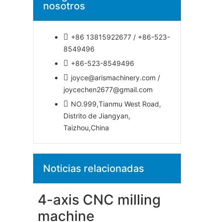
nosotros
+86 13815922677 / +86-523-
8549496
+86-523-8549496
joyce@arismachinery.com /
joycechen2677@gmail.com
NO.999,Tianmu West Road,
Distrito de Jiangyan,
Taizhou,China
Noticias relacionadas
4-axis CNC milling
machine