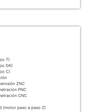
po T)
ipo DK)
ipo C)
ción
roerosión ZNC
enetración PNC
enetración CNC
d (motor paso a paso Z)