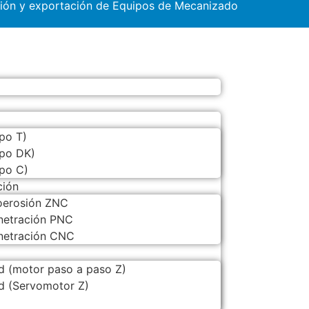
ción y exportación de Equipos de Mecanizado
po T)
ipo DK)
ipo C)
ción
roerosión ZNC
enetración PNC
enetración CNC
d (motor paso a paso Z)
d (Servomotor Z)