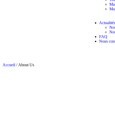
Mac
Mac
Actualité
Nou
Nou
FAQ
Nous cont
Accueil
/ About Us