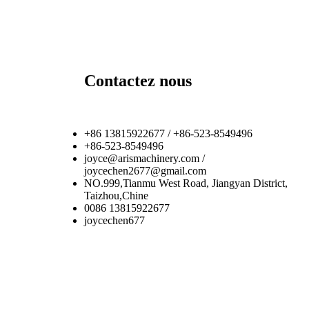
Contactez nous
+86 13815922677 / +86-523-8549496
+86-523-8549496
joyce@arismachinery.com /
joycechen2677@gmail.com
NO.999,Tianmu West Road, Jiangyan District,
Taizhou,Chine
0086 13815922677
joycechen677