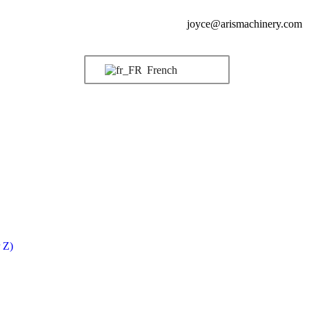
joyce@arismachinery.com
French
 Z)