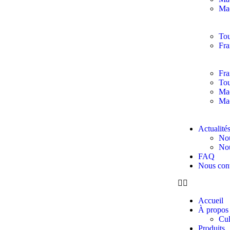
Ma
Tou
Fra
Fra
Tou
Mac
Mac
Actualité
Nou
Nou
FAQ
Nous cont
Accueil
À propos
Cul
Produits