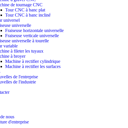
chine de tournage CNC
Tour CNC à banc plat
Tour CNC à banc incliné
r universel
iseuse universelle
Fraiseuse horizontale universelle
Fraiseuse verticale universelle
iseuse universelle à tourelle
r variable
hine à fileter les tuyaux
hine à broyer
Machine à rectifier cylindrique
Machine à rectifier les surfaces
s
velles de l'entreprise
velles de l'industrie
acter
 de nous
ture d'entreprise