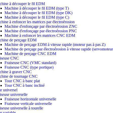
hine à découper le fil EDM
Machine à découper le fil EDM (type T)
Machine à découper le fil EDM (type DK)
Machine à découper le fil EDM (type C)
hine à enfoncer les matrices par électroérosion
Machine d'enfonçage par électroérosion ZNC
Machine d'enfonçage par électroérosion PNC
Machine à enfoncer les matrices CNC EDM
chine de perçage EDM
Machine de perçage EDM à vitesse rapide (moteur pas à pas Z)
Machine de perçage par électroérosion à vitesse rapide (servomoteur
Machine de perçage CNC EDM
aiseuse CNC
Fraiseuse CNC (VMC standard)
Fraiseuse CNC (type portique)
chine à graver CNC
chine de tournage CNC
Tour CNC à banc plat
Tour CNC à banc incliné
r universel
iseuse universelle
Fraiseuse horizontale universelle
Fraiseuse verticale universelle
iseuse universelle à tourelle
r variable