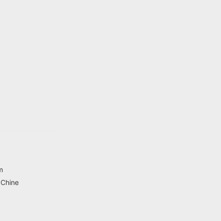
m
,Chine