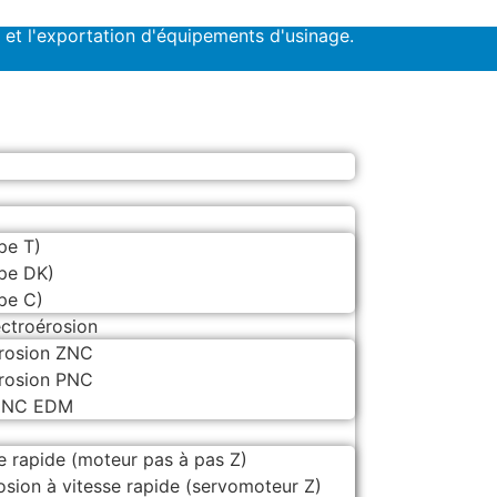
 et l'exportation d'équipements d'usinage.
pe T)
ype DK)
pe C)
ectroérosion
érosion ZNC
érosion PNC
 CNC EDM
 rapide (moteur pas à pas Z)
sion à vitesse rapide (servomoteur Z)