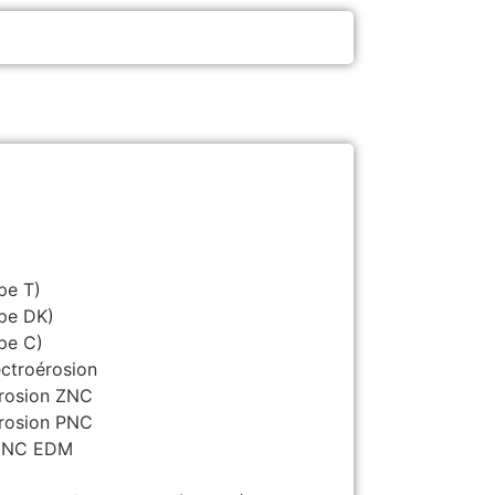
pe T)
ype DK)
pe C)
ectroérosion
érosion ZNC
érosion PNC
 CNC EDM