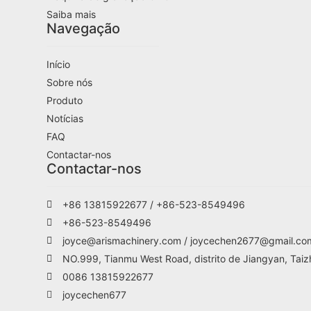
Saiba mais
Navegação
Início
Sobre nós
Produto
Notícias
FAQ
Contactar-nos
Contactar-nos
+86 13815922677 / +86-523-8549496
+86-523-8549496
joyce@arismachinery.com / joycechen2677@gmail.co
NO.999, Tianmu West Road, distrito de Jiangyan, Taiz
0086 13815922677
joycechen677