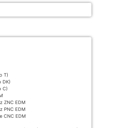
o T)
o DK)
o C)
DM
riz ZNC EDM
riz PNC EDM
lde CNC EDM