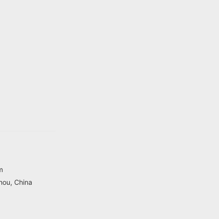
m
hou, China