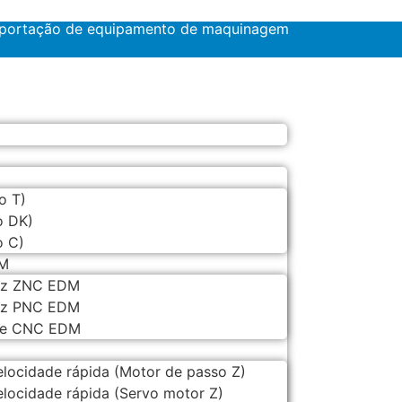
exportação de equipamento de maquinagem
o T)
o DK)
o C)
DM
riz ZNC EDM
riz PNC EDM
lde CNC EDM
locidade rápida (Motor de passo Z)
locidade rápida (Servo motor Z)