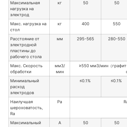
Максимальная
кг
50
50
нагрузка на
электрод
Макс. нагрузка на
кг
400
550
стол
Расстояние от
мм
295-565
280-550
электродной
пластины до
рабочего стола
Макс. Скорость
мм3/
≥550 мм3/мин（графит
обработки
мин
Минимальный
≤0.1%
≤0.1%
расход
электродов
Наилучшая
Ра
R
шероховатость,
Ra
Максимальный
A
50
50