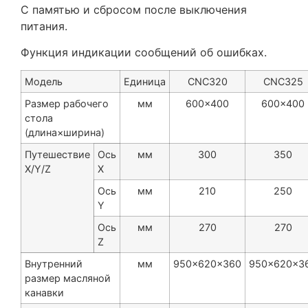
С памятью и сбросом после выключения
питания.
Функция индикации сообщений об ошибках.
Модель
Единица
CNC320
CNC325
Размер рабочего
мм
600×400
600×400
стола
(длина×ширина)
Путешествие
Ось
мм
300
350
X/Y/Z
X
Ось
мм
210
250
Y
Ось
мм
270
270
Z
Внутренний
мм
950×620×360
950×620×3
размер масляной
канавки