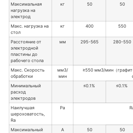
Максимальная
кг
50
50
нагрузка на
электрод
Макс. нагрузка на
кг
400
550
стол
Расстояние от
мм
295-565
280-550
электродной
пластины до
рабочего стола
Макс. Скорость
мм3/
≥550 мм3/мин（графит
обработки
мин
Минимальный
≤0.1%
≤0.1%
расход
электродов
Наилучшая
Ра
R
шероховатость,
Ra
Максимальный
A
50
50