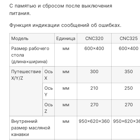
С памятью и сбросом после выключения
питания.
Функция индикации сообщений об ошибках.
Модель
Единица
CNC320
CNC325
Размер рабочего
мм
600×400
600×400
стола
(длина×ширина)
Путешествие
Ось
мм
300
350
X/Y/Z
X
Ось
мм
210
250
Y
Ось
мм
270
270
Z
Внутренний
мм
950×620×360
950×620×3
размер масляной
канавки