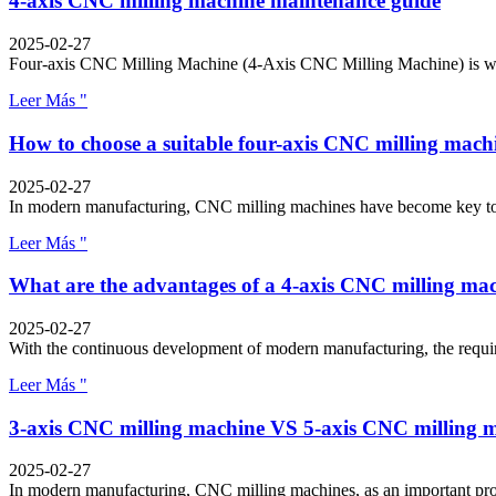
4-axis CNC milling machine maintenance guide
2025-02-27
Four-axis CNC Milling Machine (4-Axis CNC Milling Machine) is wide
Leer Más "
How to choose a suitable four-axis CNC milling mach
2025-02-27
In modern manufacturing, CNC milling machines have become key tool
Leer Más "
What are the advantages of a 4-axis CNC milling ma
2025-02-27
With the continuous development of modern manufacturing, the require
Leer Más "
3-axis CNC milling machine VS 5-axis CNC milling 
2025-02-27
In modern manufacturing, CNC milling machines, as an important proc