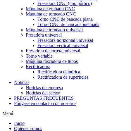
Fresadora CNC (tipo pórtico)
Máquina de grabado CNC
Máquina de torneado CNC
Torno CNC de bancada plana
Torno CNC de bancada inclinada
Máquina de torneado universal
Fresadora universal
Fresadora horizontal universal
Fresadora vertical universal
Fresadora de torreta universal
Torno variable
Máquina roscadora de tubos
Rectificadora
Rectificadora cilíndrica
Rectificadora de superficies
Noticias
Noticias de empresa
Noticias del sector
PREGUNTAS FRECUENTES
Póngase en contacto con nosotros
Menú
Inicio
Quiénes somos