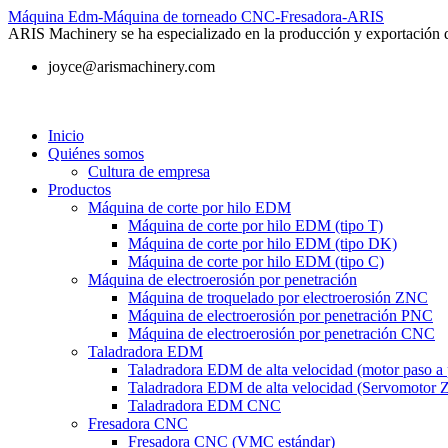
Máquina Edm-Máquina de torneado CNC-Fresadora-ARIS
ARIS Machinery se ha especializado en la producción y exportación
joyce@arismachinery.com
Inicio
Quiénes somos
Cultura de empresa
Productos
Máquina de corte por hilo EDM
Máquina de corte por hilo EDM (tipo T)
Máquina de corte por hilo EDM (tipo DK)
Máquina de corte por hilo EDM (tipo C)
Máquina de electroerosión por penetración
Máquina de troquelado por electroerosión ZNC
Máquina de electroerosión por penetración PNC
Máquina de electroerosión por penetración CNC
Taladradora EDM
Taladradora EDM de alta velocidad (motor paso a
Taladradora EDM de alta velocidad (Servomotor 
Taladradora EDM CNC
Fresadora CNC
Fresadora CNC (VMC estándar)