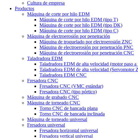
Cultura de empresa
Productos
Máquina de corte por hilo EDM
Máquina de corte por hilo EDM (tipo T)
Máquina de corte por hilo EDM (tipo DK)
Máquina de corte por hilo EDM (tipo C)
Máquina de electroerosión por penetración
Máquina de troquelado por electroerosión ZNC
Máquina de electroerosión por penetración PNC
Máquina de electroerosión por penetración CNC
Taladradora EDM
Taladradora EDM de alta velocidad (motor paso a
Taladradora EDM de alta velocidad (Servomotor 
Taladradora EDM CNC
Fresadora CNC
Fresadora CNC (VMC estándar)
Fresadora CNC (tipo pórtico)
Máquina de grabado CNC
Máquina de torneado CNC
Torno CNC de bancada plana
Torno CNC de bancada inclinada
Máquina de torneado universal
Fresadora universal
Fresadora horizontal universal
Fresadora vertical universal