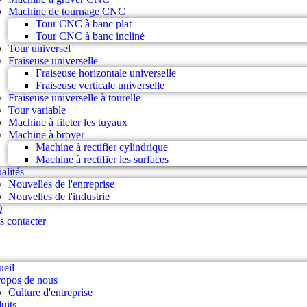
Machine de tournage CNC
Tour CNC à banc plat
Tour CNC à banc incliné
Tour universel
Fraiseuse universelle
Fraiseuse horizontale universelle
Fraiseuse verticale universelle
Fraiseuse universelle à tourelle
Tour variable
Machine à fileter les tuyaux
Machine à broyer
Machine à rectifier cylindrique
Machine à rectifier les surfaces
alités
Nouvelles de l'entreprise
Nouvelles de l'industrie
Q
 contacter
eil
opos de nous
Culture d'entreprise
uits