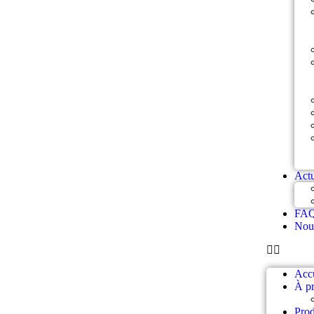
Actu
FA
Nous
Accu
À pr
Prod