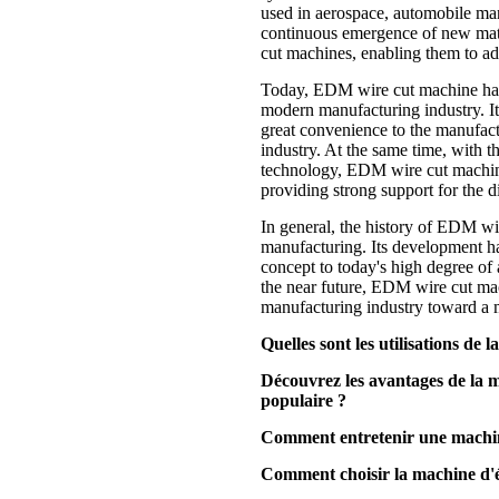
used in aerospace, automobile man
continuous emergence of new mate
cut machines, enabling them to ad
Today, EDM wire cut machine has
modern manufacturing industry. Its
great convenience to the manufac
industry. At the same time, with th
technology, EDM wire cut machines
providing strong support for the d
In general, the history of EDM w
manufacturing. Its development has
concept to today's high degree of 
the near future, EDM wire cut mac
manufacturing industry toward a mo
Quelles sont les utilisations de
Découvrez les avantages de la ma
populaire ?
Comment entretenir une machine
Comment choisir la machine d'él