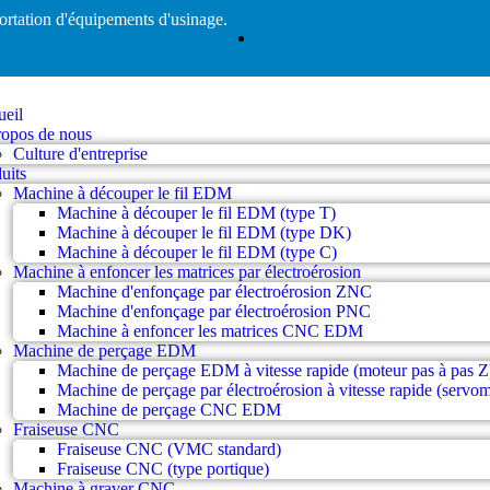
ortation d'équipements d'usinage.
eil
opos de nous
Culture d'entreprise
uits
Machine à découper le fil EDM
Machine à découper le fil EDM (type T)
Machine à découper le fil EDM (type DK)
Machine à découper le fil EDM (type C)
Machine à enfoncer les matrices par électroérosion
Machine d'enfonçage par électroérosion ZNC
Machine d'enfonçage par électroérosion PNC
Machine à enfoncer les matrices CNC EDM
Machine de perçage EDM
Machine de perçage EDM à vitesse rapide (moteur pas à pas Z
Machine de perçage par électroérosion à vitesse rapide (servo
Machine de perçage CNC EDM
Fraiseuse CNC
Fraiseuse CNC (VMC standard)
Fraiseuse CNC (type portique)
Machine à graver CNC