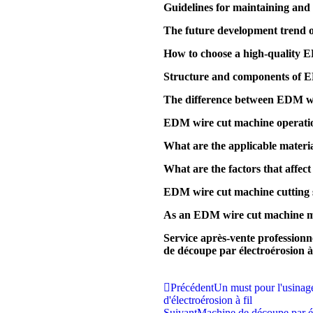
Guidelines for maintaining and 
The future development trend 
How to choose a high-quality 
Structure and components of 
The difference between EDM wi
EDM wire cut machine operati
What are the applicable mater
What are the factors that affe
EDM wire cut machine cutting s
As an EDM wire cut machine m
Service après-vente professionn
de découpe par électroérosion à 
Précédent
Un must pour l'usinage
d'électroérosion à fil
Suivant
Machine de découpe par éle