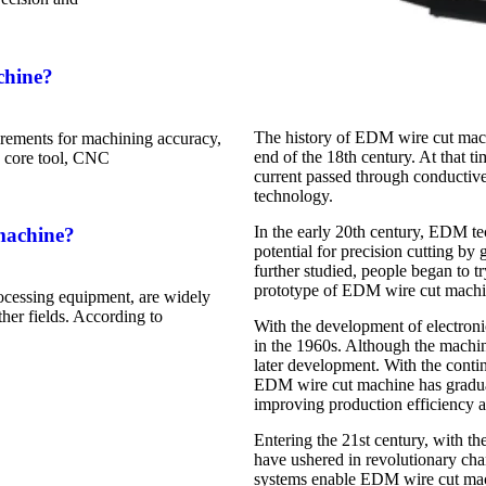
chine?
The history of EDM wire cut mach
rements for machining accuracy,
end of the 18th century. At that t
he core tool, CNC
current passed through conductiv
technology.
In the early 20th century, EDM tec
machine?
potential for precision cutting by
further studied, people began to t
prototype of EDM wire cut machi
ocessing equipment, are widely
her fields. According to
With the development of electron
in the 1960s. Although the machine
later development. With the conti
EDM wire cut machine has graduall
improving production efficiency 
Entering the 21st century, with 
have ushered in revolutionary 
systems enable EDM wire cut mach