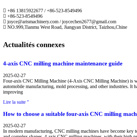
+86 13815922677 / +86-523-8549496
+86-523-8549496
joyce@arismachinery.com / joycechen2677@gmail.com
NO.999,Tianmu West Road, Jiangyan District, Taizhou,Chine
Actualités connexes
4-axis CNC milling machine maintenance guide
2025-02-27
Four-axis CNC Milling Machine (4-Axis CNC Milling Machine) is wi
automobile manufacturing, mold processing, and other industries. It 
improving
Lire la suite "
How to choose a suitable four-axis CNC milling mach
2025-02-27
In modern manufacturing, CNC milling machines have become key too
and complex shapes. 4-axis CNC milling machines, with their high p