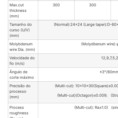
Max.cut
300
300
thickness
(mm)
Tamanho do
(Normal):24×24 (Large taper):D-6
curso (U/V)
(mm)
Molybdenum
(Molydbenum wire) 
wire Dia. (mm)
Velocidade do
12,9,7,5,
fio (m/s)
Ângulo de
±3°/80m
corte máximo
Precisão do
(Multi-cut): 10×10×30(Square)≤0.0
processo
(Multi-cut)(Octagon)≤0.009; (St
(mm)
Process
(Multi-cut): Ra≤1.0) (sin
roughness