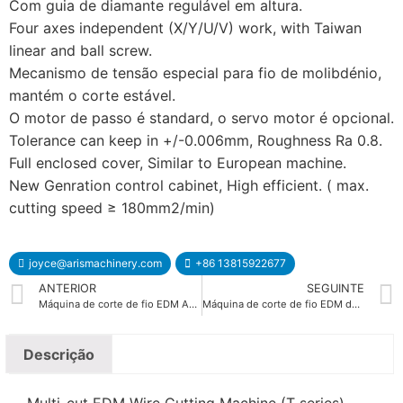
Com guia de diamante regulável em altura.
Four axes independent (X/Y/U/V) work, with Taiwan
linear and ball screw.
Mecanismo de tensão especial para fio de molibdénio,
mantém o corte estável.
O motor de passo é standard, o servo motor é opcional.
Tolerance can keep in +/-0.006mm, Roughness Ra 0.8.
Full enclosed cover, Similar to European machine.
New Genration control cabinet, High efficient. ( max.
cutting speed ≥ 180mm2/min)
joyce@arismachinery.com
+86 13815922677
ANTERIOR
SEGUINTE
Máquina de corte de fio EDM AS500T
Máquina de corte de fio EDM de velocidade média
Descrição