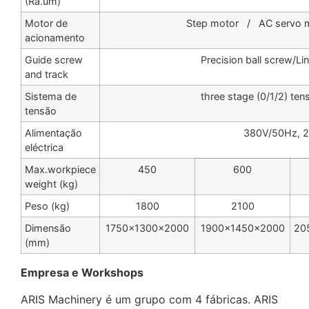
(Ra.um)
Motor de
Step motor / AC servo mo
acionamento
Guide screw
Precision ball screw/Li
and track
Sistema de
three stage (0/1/2) ten
tensão
Alimentação
380V/50Hz, 
eléctrica
Max.workpiece
450
600
weight (kg)
Peso (kg)
1800
2100
Dimensão
1750×1300×2000
1900×1450×2000
20
(mm)
Empresa e Workshops
ARIS Machinery é um grupo com 4 fábricas. ARIS