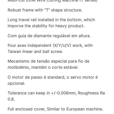
Multi-cut EDM Wire Cutting Machine (T series)
Robust frame with "T" shape structure.
Long travel rail installed in the bottom, which
imporve the stability for heavy product.
Com guia de diamante regulável em altura.
Four axes independent (X/Y/U/V) work, with
Taiwan linear and ball screw.
Mecanismo de tensão especial para fio de
molibdénio, mantém o corte estável.
O motor de passo é standard, o servo motor é
opcional.
Tolerance can keep in +/-0.006mm, Roughness Ra
0.8.
Full enclosed cover, Similar to European machine.