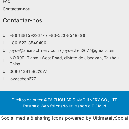
FAQ
Contactar-nos
Contactar-nos
+86 13815922677 / +86-523-8549496
+86-523-8549496
joyce@arismachinery.com / joycechen2677@gmail.com
NO.999, Tianmu West Road, distrito de Jiangyan, Taizhou,
China
0086 13815922677
joycechen677
Direitos de autor ©TAIZHOU ARIS MACHINERY CO., LTD
Este sítio Web foi criado utilizando o T Cloud
Social media & sharing icons powered by
UltimatelySocial