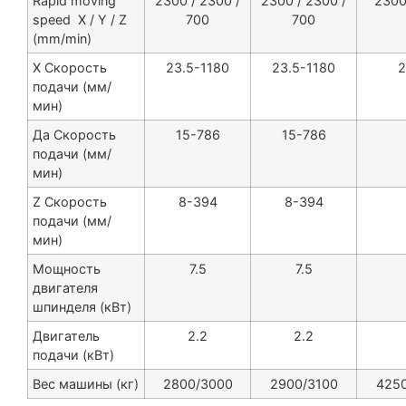
Rapid moving
2300 / 2300 /
2300 / 2300 /
2300
speed X / Y / Z
700
700
(mm/min)
X Скорость
23.5-1180
23.5-1180
2
подачи (мм/
мин)
Да Скорость
15-786
15-786
подачи (мм/
мин)
Z Скорость
8-394
8-394
подачи (мм/
мин)
Мощность
7.5
7.5
двигателя
шпинделя (кВт)
Двигатель
2.2
2.2
подачи (кВт)
Вес машины (кг)
2800/3000
2900/3100
425