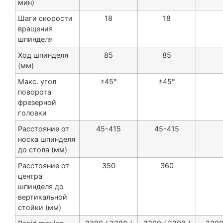
мин)
Шаги скорости
18
18
вращения
шпинделя
Ход шпинделя
85
85
(мм)
Макс. угол
±45°
±45°
поворота
фрезерной
головки
Расстояние от
45-415
45-415
носка шпинделя
до стола (мм)
Расстояние от
350
360
центра
шпинделя до
вертикальной
стойки (мм)