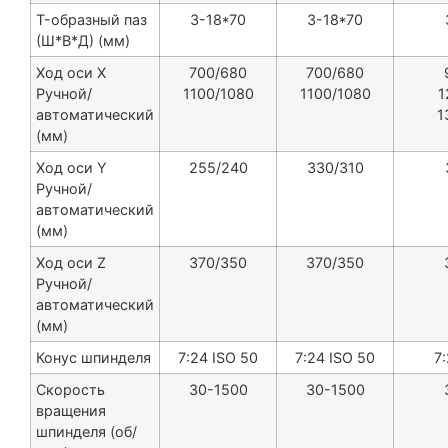
T-образный паз
3-18*70
3-18*70
(Ш*В*Д) (мм)
Ход оси X
700/680
700/680
Ручной/
1100/1080
1100/1080
1
автоматический
1
(мм)
Ход оси Y
255/240
330/310
Ручной/
автоматический
(мм)
Ход оси Z
370/350
370/350
Ручной/
автоматический
(мм)
Конус шпинделя
7:24 ISO 50
7:24 ISO 50
7
Скорость
30-1500
30-1500
вращения
шпинделя (об/