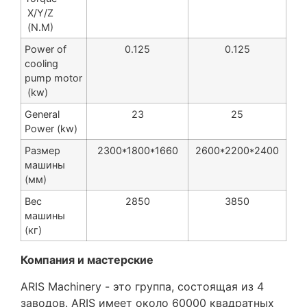
X/Y/Z
(N.M)
Power of
0.125
0.125
cooling
pump motor
(kw)
General
23
25
Power (kw)
Размер
2300*1800*1660
2600*2200*2400
машины
(мм)
Вес
2850
3850
машины
(кг)
Компания и мастерские
ARIS Machinery - это группа, состоящая из 4
заводов. ARIS имеет около 60000 квадратных