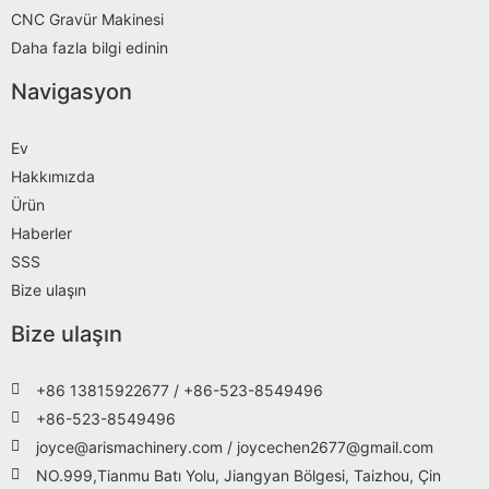
CNC Gravür Makinesi
Daha fazla bilgi edinin
Navigasyon
Ev
Hakkımızda
Ürün
Haberler
SSS
Bize ulaşın
Bize ulaşın
+86 13815922677 / +86-523-8549496
+86-523-8549496
joyce@arismachinery.com / joycechen2677@gmail.com
NO.999,Tianmu Batı Yolu, Jiangyan Bölgesi, Taizhou, Çin