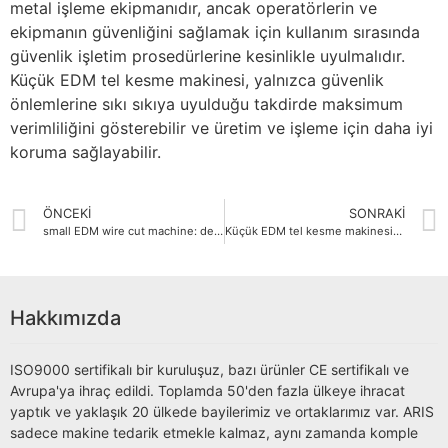
metal işleme ekipmanıdır, ancak operatörlerin ve
ekipmanın güvenliğini sağlamak için kullanım sırasında
güvenlik işletim prosedürlerine kesinlikle uyulmalıdır.
Küçük EDM tel kesme makinesi, yalnızca güvenlik
önlemlerine sıkı sıkıya uyulduğu takdirde maksimum
verimliliğini gösterebilir ve üretim ve işleme için daha iyi
koruma sağlayabilir.
ÖNCEKI
SONRAKI
small EDM wire cut machine: detailed explanation of working principle and application areas
Küçük EDM tel kesme makinesinin işleme verimliliğini etkileyen faktörler
Hakkımızda
ISO9000 sertifikalı bir kuruluşuz, bazı ürünler CE sertifikalı ve
Avrupa'ya ihraç edildi. Toplamda 50'den fazla ülkeye ihracat
yaptık ve yaklaşık 20 ülkede bayilerimiz ve ortaklarımız var. ARIS
sadece makine tedarik etmekle kalmaz, aynı zamanda komple