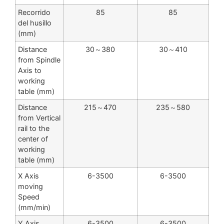
Recorrido
85
85
del husillo
(mm)
Distance
30～380
30～410
from Spindle
Axis to
working
table (mm)
Distance
215～470
235～580
from Vertical
rail to the
center of
working
table (mm)
X Axis
6-3500
6-3500
moving
Speed
(mm/min)
Y Axis
6-3500
6-3500