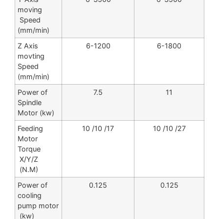
moving
Speed
(mm/min)
Z Axis
6-1200
6-1800
movting
Speed
(mm/min)
Power of
7.5
11
Spindle
Motor (kw)
Feeding
10 /10 /17
10 /10 /27
Motor
Torque
X/Y/Z
(N.M)
Power of
0.125
0.125
cooling
pump motor
(kw)