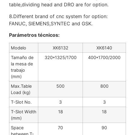
table,dividing head and DRO are for option.
8.Different brand of cnc system for option:
FANUC, SIEMENS,SYNTEC and GSK.
Parámetros técnicos:
Modelo
XK6132
XK6140
Tamaño de
320*1325/1700
400*1700/2000
la mesa de
trabajo
(mm)
Max.Table
500
800
Load (kg)
T-Slot No.
3
3
T-Slot Width
18
18
(mm)
Space
70
90
between T-