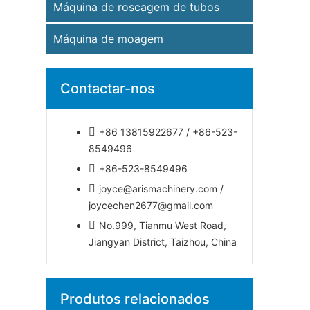
Máquina de roscagem de tubos
Máquina de moagem
Contactar-nos
+86 13815922677 / +86-523-
8549496
+86-523-8549496
joyce@arismachinery.com /
joycechen2677@gmail.com
No.999, Tianmu West Road,
Jiangyan District, Taizhou, China
Produtos relacionados