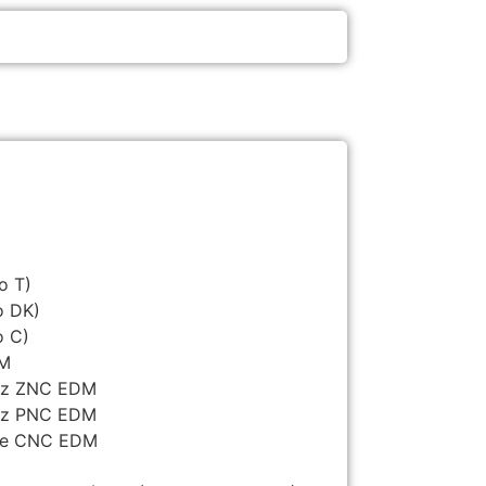
o T)
o DK)
o C)
DM
riz ZNC EDM
riz PNC EDM
lde CNC EDM