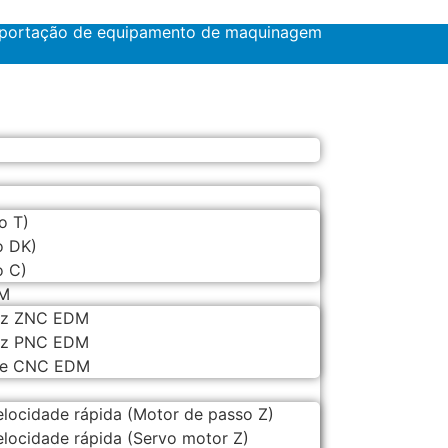
exportação de equipamento de maquinagem
o T)
o DK)
o C)
DM
riz ZNC EDM
riz PNC EDM
lde CNC EDM
locidade rápida (Motor de passo Z)
locidade rápida (Servo motor Z)