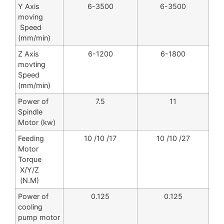
Y Axis
6-3500
6-3500
moving
Speed
(mm/min)
Z Axis
6-1200
6-1800
movting
Speed
(mm/min)
Power of
7.5
11
Spindle
Motor (kw)
Feeding
10 /10 /17
10 /10 /27
Motor
Torque
X/Y/Z
(N.M)
Power of
0.125
0.125
cooling
pump motor