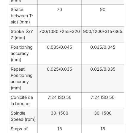
Space
70
90
between T-
slot (mm)
Stroke X/Y
700/1080 *255*320
900/1200*315*365
Z (mm)
Positioning
0.035/0.045
0.035/0.045
accuracy
(mm)
Repeat
0.025/0.035
0.025/0.035
Positioning
accuracy
(mm)
Conicité de
7:24 ISO 50
7:24 ISO 50
la broche
Spindle
30-1500
30-1500
Speed (rpm)
Steps of
18
18