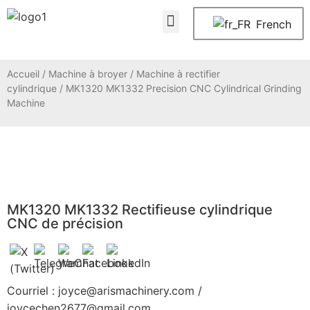
À propos de nous
Nous contacter
French
Accueil
/
Machine à broyer
/
Machine à rectifier
cylindrique
/ MK1320 MK1332 Precision CNC Cylindrical Grinding
Machine
MK1320 MK1332 Rectifieuse cylindrique
CNC de précision
Courriel : joyce@arismachinery.com /
joycechen2677@gmail.com