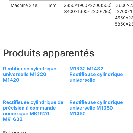
Machine Size
mm
2850x1900x2200(500)
3600x2
3400x1900x2200(750)
2700x1
4650x23
5850x23
Produits apparentés
Rectifieuse cylindrique
M1332 M1432
universelle M1320
Rectifieuse cylindrique
M1420
universelle
Rectifieuse cylindrique de
Rectifieuse cylindrique
précision à commande
universelle M1350
numérique MK1620
M1450
MK1632
Entreprise