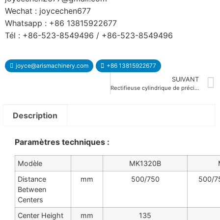
Wechat : joycechen677
Whatsapp : +86 13815922677
Tél : +86-523-8549496 / +86-523-8549496
joyce@arismachinery.com
+86 13815922677
SUIVANT
Rectifieuse cylindrique de précision à commande numérique MK1620 MK1632
Description
Paramètres techniques :
Modèle
MK1320B
Distance
mm
500/750
500/7
Between
Centers
Center Height
mm
135