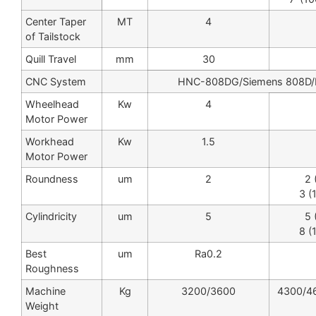
Center Taper
MT
4
of Tailstock
Quill Travel
mm
30
CNC System
HNC-808DG/Siemens 808D/F
Wheelhead
Kw
4
Motor Power
Workhead
Kw
1.5
Motor Power
Roundness
um
2
2 
3 (
Cylindricity
um
5
5 
8 (
Best
um
Ra0.2
Roughness
Machine
Kg
3200/3600
4300/4
Weight