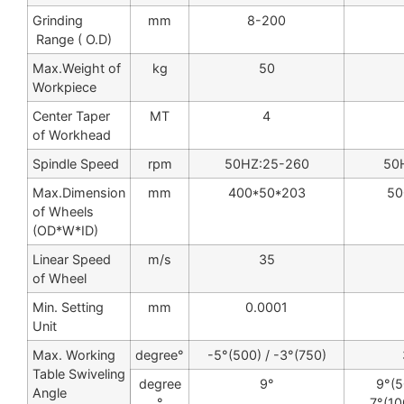
Grinding
mm
8-200
Range ( O.D)
Max.Weight of
kg
50
Workpiece
Center Taper
MT
4
of Workhead
Spindle Speed
rpm
50HZ:25-260
50
Max.Dimension
mm
400*50*203
50
of Wheels
(OD*W*ID)
Linear Speed
m/s
35
of Wheel
Min. Setting
mm
0.0001
Unit
Max. Working
degree°
-5°(500) / -3°(750)
Table Swiveling
degree
9°
9°(5
Angle
°
7°(10