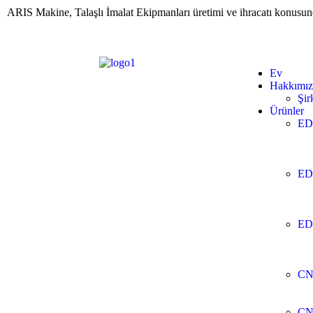
ARIS Makine, Talaşlı İmalat Ekipmanları üretimi ve ihracatı konusun
Ev
Hakkımız
Şir
Ürünler
ED
ED
ED
CN
CN