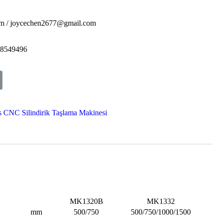
om / joycechen2677@gmail.com
-8549496
NC Silindirik Taşlama Makinesi
MK1320B
MK1332
mm
500/750
500/750/1000/1500