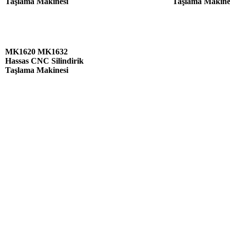
Taşlama Makinesi
Taşlama Makine
MK1620 MK1632
Hassas CNC Silindirik
Taşlama Makinesi