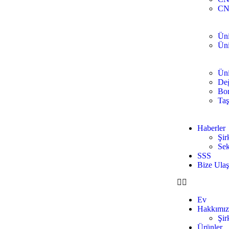
CN
Üni
Üni
Üni
Değ
Bor
Taş
Haberler
Şir
Sek
SSS
Bize Ulaş
Ev
Hakkımız
Şir
Ürünler