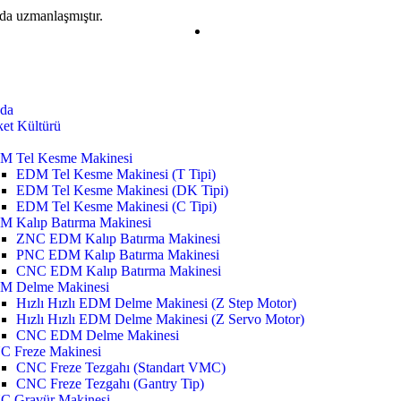
da uzmanlaşmıştır.
da
ket Kültürü
M Tel Kesme Makinesi
EDM Tel Kesme Makinesi (T Tipi)
EDM Tel Kesme Makinesi (DK Tipi)
EDM Tel Kesme Makinesi (C Tipi)
M Kalıp Batırma Makinesi
ZNC EDM Kalıp Batırma Makinesi
PNC EDM Kalıp Batırma Makinesi
CNC EDM Kalıp Batırma Makinesi
M Delme Makinesi
Hızlı Hızlı EDM Delme Makinesi (Z Step Motor)
Hızlı Hızlı EDM Delme Makinesi (Z Servo Motor)
CNC EDM Delme Makinesi
C Freze Makinesi
CNC Freze Tezgahı (Standart VMC)
CNC Freze Tezgahı (Gantry Tip)
C Gravür Makinesi