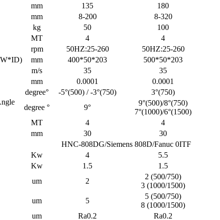
mm
135
180
mm
8-200
8-320
kg
50
100
MT
4
4
rpm
50HZ:25-260
50HZ:25-260
*W*ID)
mm
400*50*203
500*50*203
m/s
35
35
mm
0.0001
0.0001
degree°
-5°(500) / -3°(750)
3°(750)
Angle
9°(500)/8°(750)
degree °
9°
7°(1000)/6°(1500)
MT
4
4
mm
30
30
HNC-808DG/Siemens 808D/Fanuc 0ITF
Kw
4
5.5
Kw
1.5
1.5
2 (500/750)
um
2
3 (1000/1500)
5 (500/750)
um
5
8 (1000/1500)
um
Ra0.2
Ra0.2