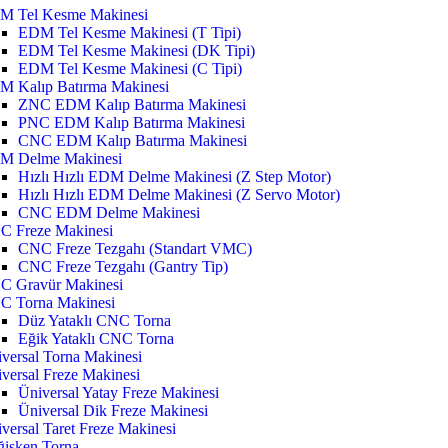
M Tel Kesme Makinesi
EDM Tel Kesme Makinesi (T Tipi)
EDM Tel Kesme Makinesi (DK Tipi)
EDM Tel Kesme Makinesi (C Tipi)
M Kalıp Batırma Makinesi
ZNC EDM Kalıp Batırma Makinesi
PNC EDM Kalıp Batırma Makinesi
CNC EDM Kalıp Batırma Makinesi
M Delme Makinesi
Hızlı Hızlı EDM Delme Makinesi (Z Step Motor)
Hızlı Hızlı EDM Delme Makinesi (Z Servo Motor)
CNC EDM Delme Makinesi
C Freze Makinesi
CNC Freze Tezgahı (Standart VMC)
CNC Freze Tezgahı (Gantry Tip)
C Gravür Makinesi
C Torna Makinesi
Düz Yataklı CNC Torna
Eğik Yataklı CNC Torna
versal Torna Makinesi
versal Freze Makinesi
Üniversal Yatay Freze Makinesi
Üniversal Dik Freze Makinesi
versal Taret Freze Makinesi
işken Torna