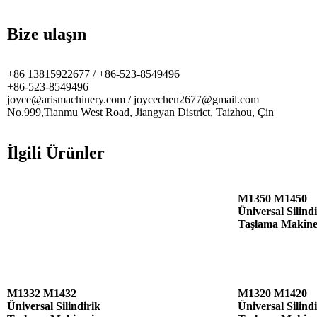
Bize ulaşın
+86 13815922677 / +86-523-8549496
+86-523-8549496
joyce@arismachinery.com / joycechen2677@gmail.com
No.999,Tianmu West Road, Jiangyan District, Taizhou, Çin
İlgili Ürünler
M1350 M1450
Üniversal Silind
Taşlama Makine
M1332 M1432
M1320 M1420
Üniversal Silindirik
Üniversal Silind