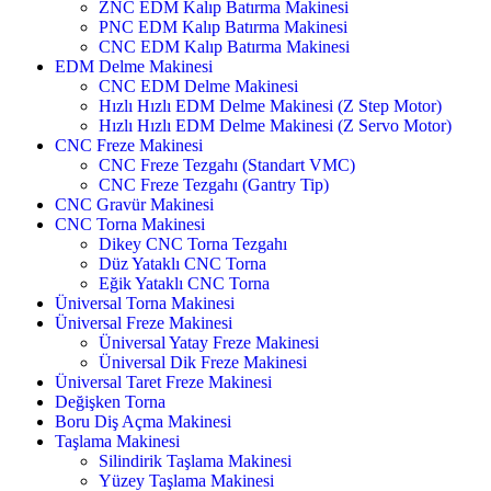
ZNC EDM Kalıp Batırma Makinesi
PNC EDM Kalıp Batırma Makinesi
CNC EDM Kalıp Batırma Makinesi
EDM Delme Makinesi
CNC EDM Delme Makinesi
Hızlı Hızlı EDM Delme Makinesi (Z Step Motor)
Hızlı Hızlı EDM Delme Makinesi (Z Servo Motor)
CNC Freze Makinesi
CNC Freze Tezgahı (Standart VMC)
CNC Freze Tezgahı (Gantry Tip)
CNC Gravür Makinesi
CNC Torna Makinesi
Dikey CNC Torna Tezgahı
Düz Yataklı CNC Torna
Eğik Yataklı CNC Torna
Üniversal Torna Makinesi
Üniversal Freze Makinesi
Üniversal Yatay Freze Makinesi
Üniversal Dik Freze Makinesi
Üniversal Taret Freze Makinesi
Değişken Torna
Boru Diş Açma Makinesi
Taşlama Makinesi
Silindirik Taşlama Makinesi
Yüzey Taşlama Makinesi