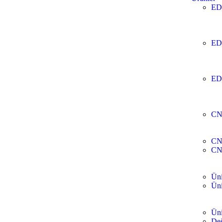
ED
ED
ED
CN
CN
CN
Üni
Üni
Üni
Değ