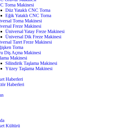
C Torna Makinesi
Düz Yataklı CNC Torna
Eğik Yataklı CNC Torna
versal Torna Makinesi
versal Freze Makinesi
Üniversal Yatay Freze Makinesi
Üniversal Dik Freze Makinesi
versal Taret Freze Makinesi
işken Torna
u Diş Açma Makinesi
lama Makinesi
Silindirik Taşlama Makinesi
Yüzey Taşlama Makinesi
ket Haberleri
tör Haberleri
ın
da
ket Kültürü