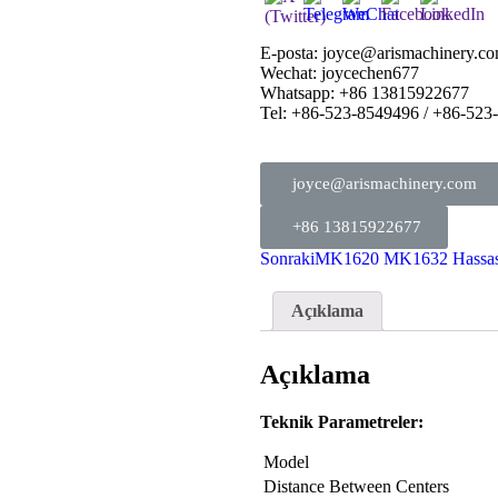
E-posta: joyce@arismachinery.c
Wechat: joycechen677
Whatsapp: +86 13815922677
Tel: +86-523-8549496 / +86-523
joyce@arismachinery.com
+86 13815922677
Sonraki
MK1620 MK1632 Hassas C
Açıklama
Açıklama
Teknik Parametreler:
Model
Distance Between Centers