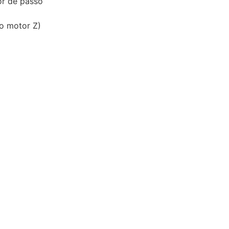
or de passo
o motor Z)