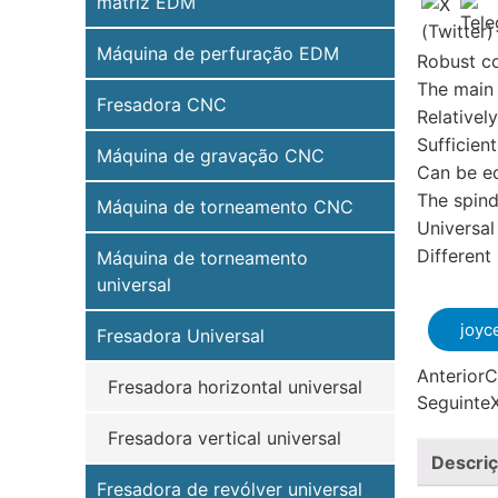
matriz EDM
Máquina de perfuração EDM
Robust co
The main 
Fresadora CNC
Relativel
Sufficien
Máquina de gravação CNC
Can be eq
The spind
Máquina de torneamento CNC
Universal
Differen
Máquina de torneamento
universal
joyc
Fresadora Universal
Anterior
C
Fresadora horizontal universal
Seguinte
Fresadora vertical universal
Descri
Fresadora de revólver universal