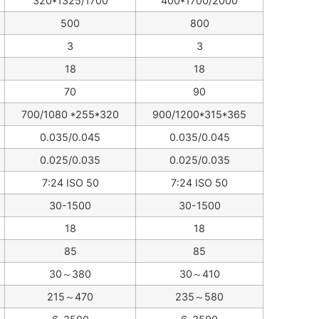
320*1325/1700
400*1700/2000
500
800
3
3
18
18
70
90
700/1080 *255*320
900/1200*315*365
0.035/0.045
0.035/0.045
0.025/0.035
0.025/0.035
7:24 ISO 50
7:24 ISO 50
30-1500
30-1500
18
18
85
85
30～380
30～410
215～470
235～580