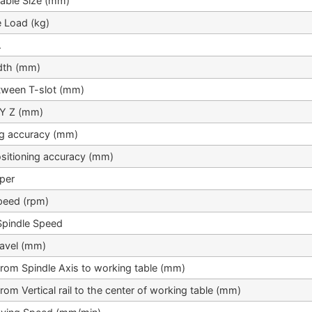
able Size (mm)
 Load (kg)
.
dth (mm)
tween T-slot (mm)
/Y Z (mm)
ng accuracy (mm)
sitioning accuracy (mm)
aper
peed (rpm)
Spindle Speed
ravel (mm)
from Spindle Axis to working table (mm)
rom Vertical rail to the center of working table (mm)