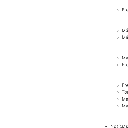
Fr
Má
Má
Má
Fr
Fr
To
Má
Má
Notícias