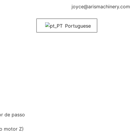
joyce@arismachinery.com
Portuguese
or de passo
o motor Z)