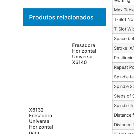
Working T
Max.Table
Produtos relacionados
T-Slot No
T-Slot Wi
Space be
Fresadora
Stroke X
Horizontal
Universal
Positioni
X6140
Repeat Po
Spindle t
Spindle S
Steps of 
Spindle T
X6132
Fresadora
Distance 
Universal
Distance f
Horizontal
para