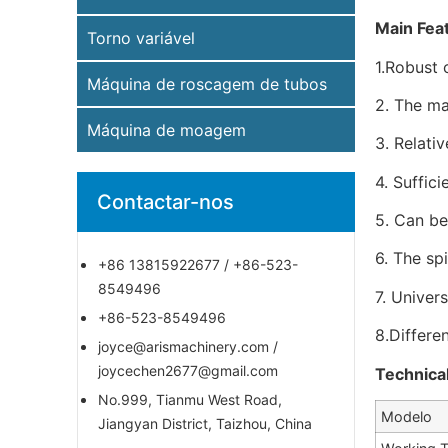
Main Fea
Torno variável
1.Robust 
Máquina de roscagem de tubos
2. The ma
Máquina de moagem
3. Relati
4. Suffic
Contactar-nos
5. Can be
6. The sp
+86 13815922677 / +86-523-
8549496
7. Univer
+86-523-8549496
8.Differ
joyce@arismachinery.com /
joycechen2677@gmail.com
Technica
No.999, Tianmu West Road,
Modelo
Jiangyan District, Taizhou, China