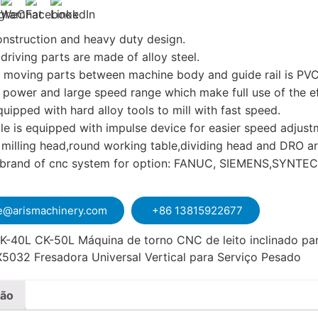
nstruction and heavy duty design.
driving parts are made of alloy steel.
y moving parts between machine body and guide rail is PVC
t power and large speed range which make full use of the ef
uipped with hard alloy tools to mill with fast speed.
le is equipped with impulse device for easier speed adjust
 milling head,round working table,dividing head and DRO ar
t brand of cnc system for option: FANUC, SIEMENS,SYNTEC
e@arismachinery.com
+86 13815922677
K-40L CK-50L Máquina de torno CNC de leito inclinado pa
X5032 Fresadora Universal Vertical para Serviço Pesado
ção